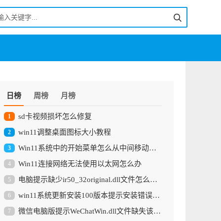
日榜
周榜
月榜
sd卡视频损坏怎么修复
1
win11调整桌面图标大小教程
2
Win11系统中的开始菜单怎么从中间移动到左边
3
Win11连接网络无法使用以太网怎么办
4
电脑提示缺少ir50_32original.dll文件怎么解决？
5
win11系统更新安装100版本提示安装错误0x800f0989怎么解决
6
微信电脑版提示WeChatWin.dll文件缺失该怎么办
7