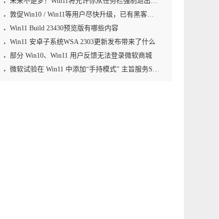
未来不是梦！Win11将允许你从任务栏强制退出应用程序
敦促Win10 / Win11等用户尽快升级，已有黑客利用零日漏洞植入勒索软件
Win11 Build 23430预览版有哪些内容
Win11 安卓子系统WSA 2303更新发布带来了什么
部分 Win10、Win11 用户反馈无法登录微软商城
微软试验在 Win11 中添加“手持模式” 主旨服务Steam Deck等掌机