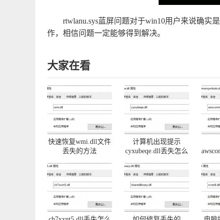
rtwlanu.sys蓝屏问题对于win10用户
作，相信问题一定能够得到解决。
大家在看
快速恢复wmi.dll文件
计算机出现提示
丢失的方法
cyxubeqe.dll丢失怎么
awsco
办
问
ch7xxnt5.dll丢失怎么
如何修复丢失的
电脑提示