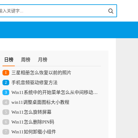
日榜
周榜
月榜
三星相册怎么恢复以前的照片
1
手机音频驱动修复方法
2
Win11系统中的开始菜单怎么从中间移动到左边
3
win11调整桌面图标大小教程
4
Win11怎么旋转屏幕
5
Win11怎么删除PIN码
6
Win11如何卸载小组件
7