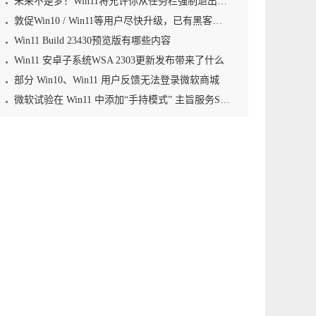
未来不是梦！Win11将允许你从任务栏强制退出应用程序
敦促Win10 / Win11等用户尽快升级，已有黑客利用零日漏洞植入勒索软件
Win11 Build 23430预览版有哪些内容
Win11 安卓子系统WSA 2303更新发布带来了什么
部分 Win10、Win11 用户反馈无法登录微软商城
微软试验在 Win11 中添加“手持模式” 主旨服务Steam Deck等掌机