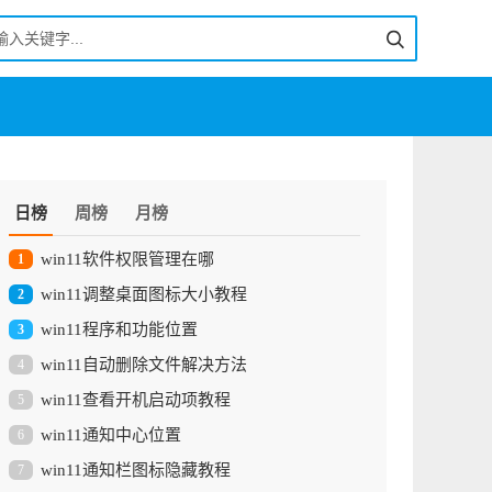
日榜
周榜
月榜
win11软件权限管理在哪
1
win11调整桌面图标大小教程
2
win11程序和功能位置
3
win11自动删除文件解决方法
4
win11查看开机启动项教程
5
win11通知中心位置
6
win11通知栏图标隐藏教程
7