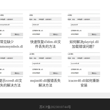
常见缺少
快速恢复d3dim.dll文
如何解决playripl.dll
mmonsymbols.dll
件丢失的方法
加载错误问题？
题及解决方法
rcres8.dll文
msjint40.dll报错丢失
icucnv40.dll如何重新
失的解决方法
解决方法
安装
苏ICP备2023010744号