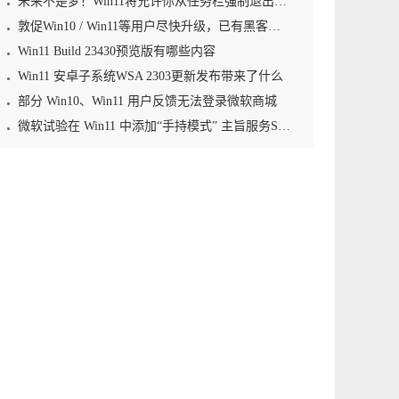
未来不是梦！Win11将允许你从任务栏强制退出应用程序
敦促Win10 / Win11等用户尽快升级，已有黑客利用零日漏洞植入勒索软件
Win11 Build 23430预览版有哪些内容
Win11 安卓子系统WSA 2303更新发布带来了什么
部分 Win10、Win11 用户反馈无法登录微软商城
微软试验在 Win11 中添加“手持模式” 主旨服务Steam Deck等掌机