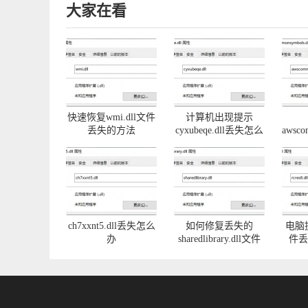
大家在看
快速恢复wmi.dll文件
计算机出现提示
丢失的方法
cyxubeqe.dll丢失怎么
awsco
办
问
ch7xxnt5.dll丢失怎么
如何修复丢失的
电脑提示
办
sharedlibrary.dll文件
件丢