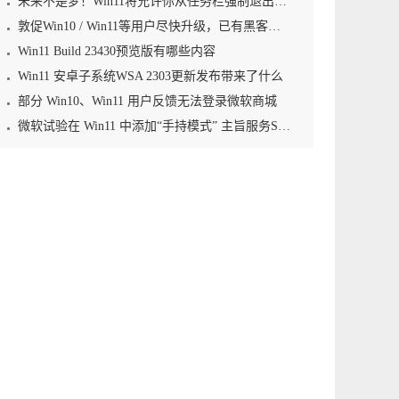
未来不是梦！Win11将允许你从任务栏强制退出应用程序
敦促Win10 / Win11等用户尽快升级，已有黑客利用零日漏洞植入勒索软件
Win11 Build 23430预览版有哪些内容
Win11 安卓子系统WSA 2303更新发布带来了什么
部分 Win10、Win11 用户反馈无法登录微软商城
微软试验在 Win11 中添加“手持模式” 主旨服务Steam Deck等掌机