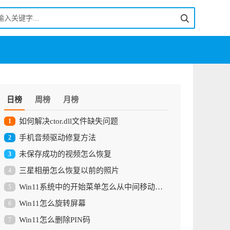
日榜
周榜
月榜
如何解决ctor.dll文件缺失问题
1
手机音频驱动修复方法
2
未保存成功的视频怎么恢复
3
三星相册怎么恢复以前的照片
4
Win11系统中的开始菜单怎么从中间移动到左边
5
Win11怎么旋转屏幕
6
Win11怎么删除PIN码
7