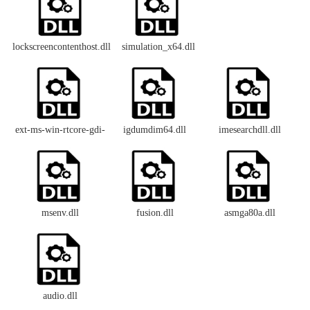
lockscreencontenthost.dll
simulation_x64.dll
ext-ms-win-rtcore-gdi-
igdumdim64.dll
imesearchdll.dll
devcaps-l1-1-0.dll
msenv.dll
fusion.dll
asmga80a.dll
audio.dll