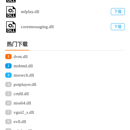
mfplay.dll
下载
coremessaging.dll
下载
热门下载
dvm.dll
1
mshtml.dll
2
msswch.dll
3
potplayer.dll
4
crtdll.dll
5
mss64.dll
6
vgui2_s.dll
7
evll.dll
8