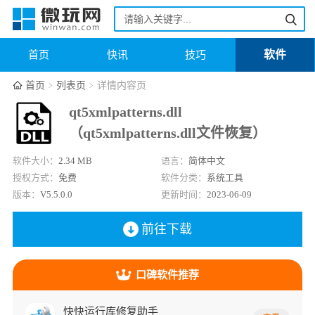
软件
首页
快讯
技巧
首页
列表页
详情内容页
qt5xmlpatterns.dll
（qt5xmlpatterns.dll文件恢复）
软件大小：
2.34 MB
语言：
简体中文
授权方式：
免费
软件分类：
系统工具
版本：
V5.5.0.0
更新时间：
2023-06-09
前往下载
口碑软件推荐
快快运行库修复助手