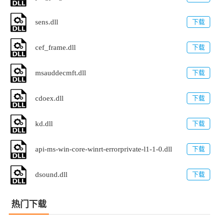
sens.dll
下载
cef_frame.dll
下载
msauddecmft.dll
下载
cdoex.dll
下载
kd.dll
下载
api-ms-win-core-winrt-errorprivate-l1-1-0.dll
下载
dsound.dll
下载
热门下载