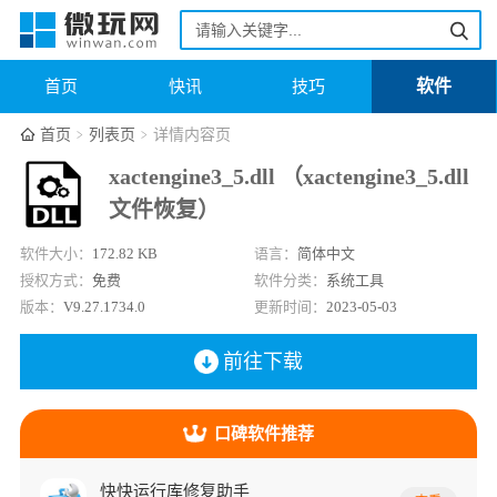
软件
首页
快讯
技巧
首页
列表页
详情内容页
xactengine3_5.dll （xactengine3_5.dll
文件恢复）
软件大小：
172.82 KB
语言：
简体中文
授权方式：
免费
软件分类：
系统工具
版本：
V9.27.1734.0
更新时间：
2023-05-03
前往下载
口碑软件推荐
快快运行库修复助手