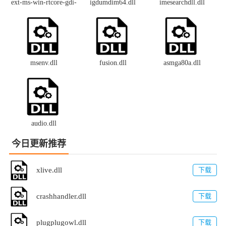
ext-ms-win-rtcore-gdi-
igdumdim64.dll
imesearchdll.dll
devcaps-l1-1-0.dll
msenv.dll
fusion.dll
asmga80a.dll
audio.dll
今日更新推荐
xlive.dll
下载
crashhandler.dll
下载
plugplugowl.dll
下载