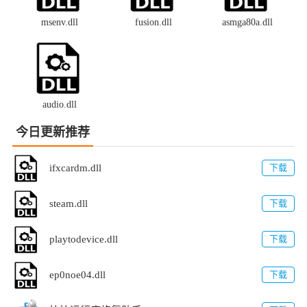
msenv.dll
fusion.dll
asmga80a.dll
audio.dll
今日更新推荐
ifxcardm.dll
下载
steam.dll
下载
playtodevice.dll
下载
ep0noe04.dll
下载