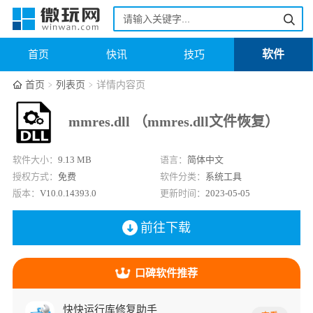
软件
首页
快讯
技巧
首页
列表页
详情内容页
mmres.dll （mmres.dll文件恢复）
软件大小：
9.13 MB
语言：
简体中文
授权方式：
免费
软件分类：
系统工具
版本：
V10.0.14393.0
更新时间：
2023-05-05
前往下载
口碑软件推荐
快快运行库修复助手