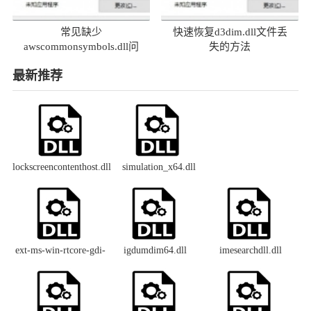
常见缺少
快速恢复d3dim.dll文件丢
awscommonsymbols.dll问
失的方法
题及解决方法
最新推荐
lockscreencontenthost.dll
simulation_x64.dll
ext-ms-win-rtcore-gdi-
igdumdim64.dll
imesearchdll.dll
devcaps-l1-1-0.dll