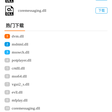
coremessaging.dll
下载
热门下载
dvm.dll
1
mshtml.dll
2
msswch.dll
3
potplayer.dll
4
crtdll.dll
5
mss64.dll
6
vgui2_s.dll
7
evll.dll
8
mfplay.dll
9
coremessaging.dll
10