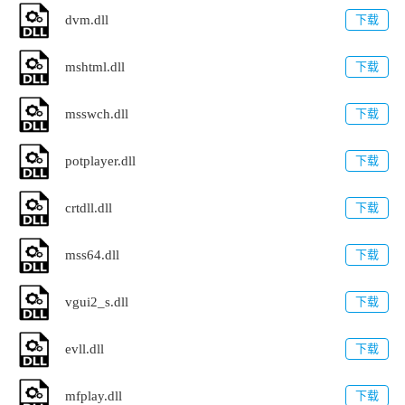
dvm.dll
下载
mshtml.dll
下载
msswch.dll
下载
potplayer.dll
下载
crtdll.dll
下载
mss64.dll
下载
vgui2_s.dll
下载
evll.dll
下载
mfplay.dll
下载