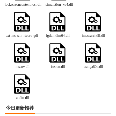
lockscreencontenthost.dll
simulation_x64.dll
ext-ms-win-rtcore-gdi-
igdumdim64.dll
imesearchdll.dll
devcaps-l1-1-0.dll
msenv.dll
fusion.dll
asmga80a.dll
audio.dll
今日更新推荐