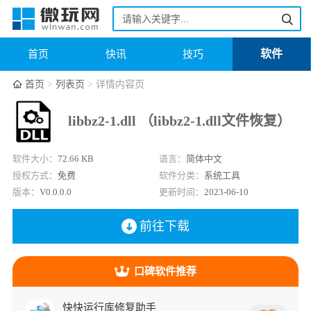
软件
首页
快讯
技巧
首页
列表页
详情内容页
libbz2-1.dll （libbz2-1.dll文件恢复）
软件大小：
72.66 KB
语言：
简体中文
授权方式：
免费
软件分类：
系统工具
版本：
V0.0.0.0
更新时间：
2023-06-10
前往下载
口碑软件推荐
快快运行库修复助手