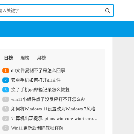
日榜
周榜
月榜
dll文件复制不了是怎么回事
1
安卓手机如何打开dll文件
2
换了手机qq邮箱记录怎么恢复
3
win11小组件点了没反应打不开怎么办
4
如何将Windows 11设置改为Windows 7风格
5
计算机出现提示api-ms-win-core-winrt-errorprivate-l1-1-1.dll丢失怎么办
6
Win11更新后删除教程详解
7