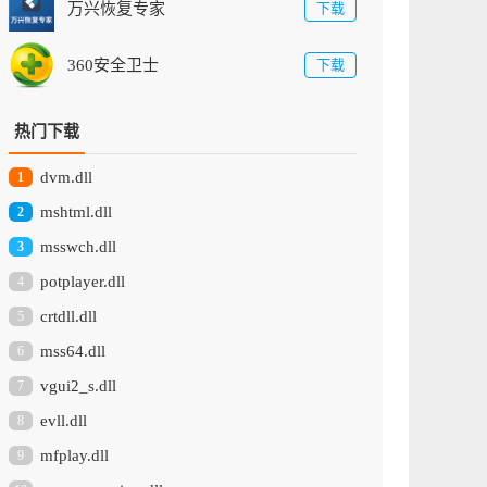
万兴恢复专家
下载
360安全卫士
下载
热门下载
dvm.dll
1
mshtml.dll
2
msswch.dll
3
potplayer.dll
4
crtdll.dll
5
mss64.dll
6
vgui2_s.dll
7
evll.dll
8
mfplay.dll
9