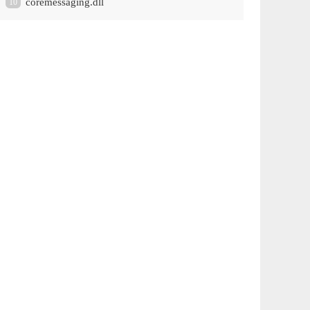
coremessaging.dll
10