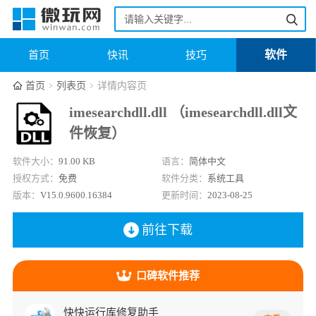
软件
首页
快讯
技巧
首页
列表页
详情内容页
imesearchdll.dll （imesearchdll.dll文
件恢复）
软件大小：
91.00 KB
语言：
简体中文
授权方式：
免费
软件分类：
系统工具
版本：
V15.0.9600.16384
更新时间：
2023-08-25
前往下载
口碑软件推荐
快快运行库修复助手