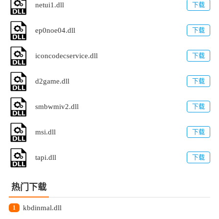
netui1.dll
下载
ep0noe04.dll
下载
iconcodecservice.dll
下载
d2game.dll
下载
smbwmiv2.dll
下载
msi.dll
下载
tapi.dll
下载
热门下载
kbdinmal.dll
1