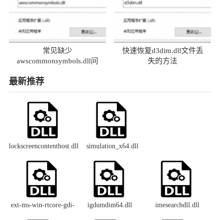
常见缺少
快速恢复d3dim.dll文件丢
awscommonsymbols.dll问
失的方法
题及解决方法
最新推荐
lockscreencontenthost.dll
simulation_x64.dll
ext-ms-win-rtcore-gdi-
igdumdim64.dll
imesearchdll.dll
devcaps-l1-1-0.dll