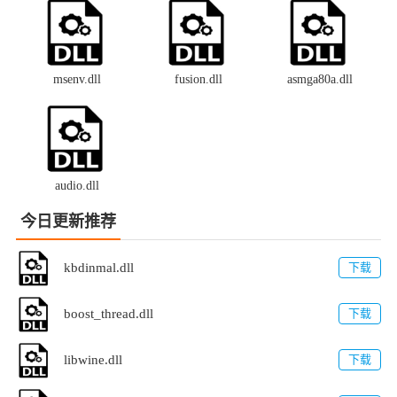
msenv.dll
fusion.dll
asmga80a.dll
audio.dll
今日更新推荐
kbdinmal.dll
下载
boost_thread.dll
下载
libwine.dll
下载