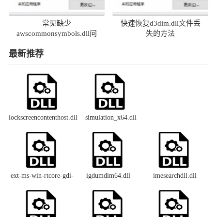
常见缺少
快速恢复d3dim.dll文件丢
awscommonsymbols.dll问
失的方法
题及解决方法
最新推荐
lockscreencontenthost.dll
simulation_x64.dll
ext-ms-win-rtcore-gdi-
igdumdim64.dll
imesearchdll.dll
devcaps-l1-1-0.dll