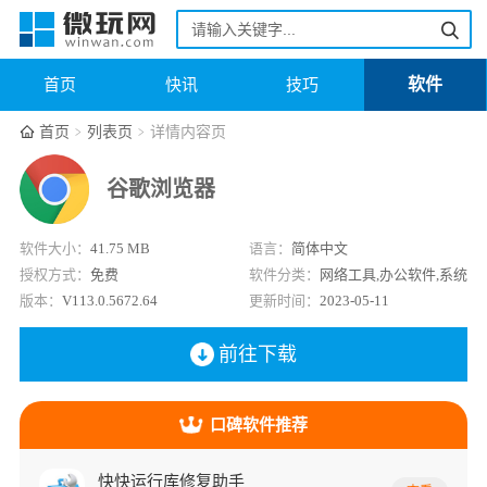
软件
首页
快讯
技巧
首页
列表页
详情内容页
谷歌浏览器
软件大小：
41.75 MB
语言：
简体中文
授权方式：
免费
软件分类：
网络工具,办公软件,系统
版本：
V113.0.5672.64
工具,教育学习
更新时间：
2023-05-11
前往下载
口碑软件推荐
快快运行库修复助手