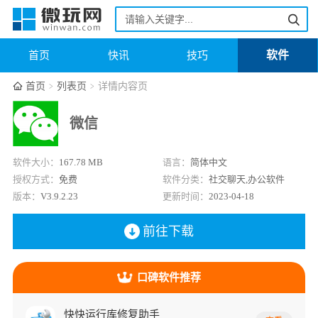
软件
首页
快讯
技巧
首页
列表页
详情内容页
微信
软件大小：
167.78 MB
语言：
简体中文
授权方式：
免费
软件分类：
社交聊天,办公软件
版本：
V3.9.2.23
更新时间：
2023-04-18
前往下载
口碑软件推荐
快快运行库修复助手