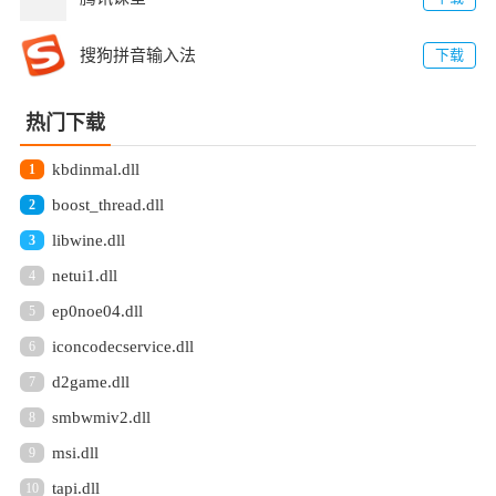
搜狗拼音输入法
下载
热门下载
kbdinmal.dll
1
boost_thread.dll
2
libwine.dll
3
netui1.dll
4
ep0noe04.dll
5
iconcodecservice.dll
6
d2game.dll
7
smbwmiv2.dll
8
msi.dll
9
tapi.dll
10