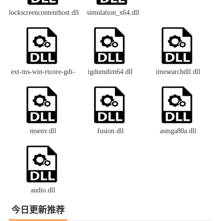
lockscreencontenthost.dll
simulation_x64.dll
ext-ms-win-rtcore-gdi-
igdumdim64.dll
imesearchdll.dll
devcaps-l1-1-0.dll
msenv.dll
fusion.dll
asmga80a.dll
audio.dll
今日更新推荐