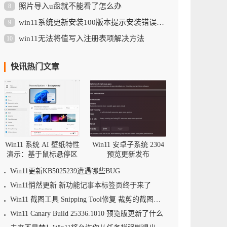
照片导入u盘就不能看了怎么办
8
win11系统更新安装100版本提示安装错误0x800f0989怎么解决
9
win11无法将值写入注册表项解决方法
10
快讯热门文章
Win11 系统 AI 壁纸特性
Win11 安卓子系统 2304
演示：基于鼠标悬停区
预览更新发布
域调整景深
Win11更新KB5025239遭遇哪些BUG
Win11悄然更新 新功能记事本标签页终于来了
Win11 截图工具 Snipping Tool修复 裁剪的截图可被还原的漏洞
Win11 Canary Build 25336.1010 预览版更新了什么