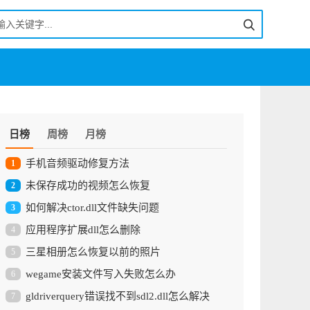
日榜
周榜
月榜
手机音频驱动修复方法
1
未保存成功的视频怎么恢复
2
如何解决ctor.dll文件缺失问题
3
应用程序扩展dll怎么删除
4
三星相册怎么恢复以前的照片
5
wegame安装文件写入失败怎么办
6
gldriverquery错误找不到sdl2.dll怎么解决
7