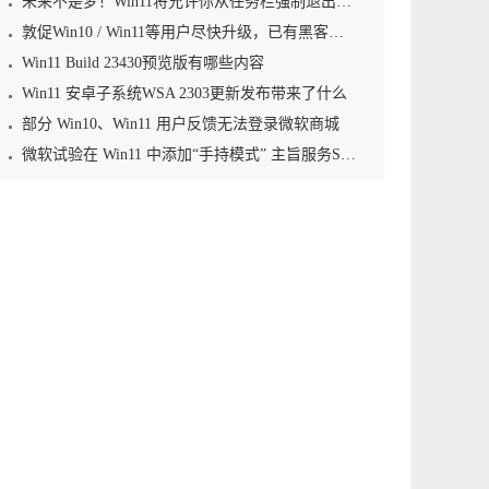
未来不是梦！Win11将允许你从任务栏强制退出应用程序
敦促Win10 / Win11等用户尽快升级，已有黑客利用零日漏洞植入勒索软件
Win11 Build 23430预览版有哪些内容
Win11 安卓子系统WSA 2303更新发布带来了什么
部分 Win10、Win11 用户反馈无法登录微软商城
微软试验在 Win11 中添加“手持模式” 主旨服务Steam Deck等掌机